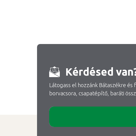
Kérdésed van
Látogass el hozzánk Bátaszékre és f
borvacsora, csapatépítő, baráti öss