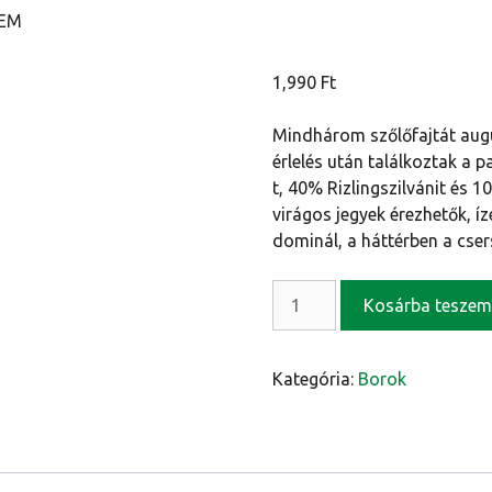
OEM
1,990
Ft
Mindhárom szőlőfajtát augu
érlelés után találkoztak a 
t, 40% Rizlingszilvánit és 
virágos jegyek érezhetők, í
dominál, a háttérben a cser
Szekszárdi
Kosárba teszem
Dolina
Cuvée
2025
Kategória:
Borok
OEM
mennyiség