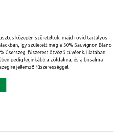
sztus közepén szüreteltük, majd rövid tartályos
palackban, így született meg a 50% Sauvignon Blanc-
10% Cserszegi fűszerest ötvöző cuvéenk. Illatában
zében pedig leginkább a zöldalma, és a birsalma
szegire jellemző fűszerességgel.